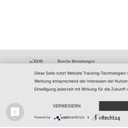
Busche Bestattungen
Inhaber Tischlermeister
Martin Busche
Diese Seite nutzt Website Tracking-Technologien v
Ratsbleiche 2a
Werbung entsprechend der Interessen der Nutzer
37627 Stadtoldendorf
Einwilligung jederzeit mit Wirkung für die Zukunft
VERWEIGERN
© Busche Bestattungen |
Kontakt
Powered by
&