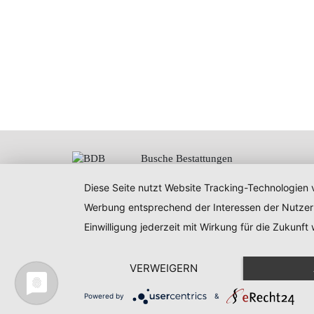
Busche Bestattungen
Inhaber Tischlermeister
Martin Busche
Diese Seite nutzt Website Tracking-Technologien v
Ratsbleiche 2a
Werbung entsprechend der Interessen der Nutzer
37627 Stadtoldendorf
Einwilligung jederzeit mit Wirkung für die Zukunft
VERWEIGERN
© Busche Bestattungen |
Kontakt
Powered by
&