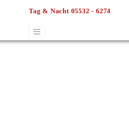
Tag & Nacht 05532 - 6274
Что делать, если
умер близкий
человек?