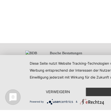
Busche Bestattungen
Inhaber Tischlermeister
Martin Busche
Diese Seite nutzt Website Tracking-Technologien v
Ratsbleiche 2a
Werbung entsprechend der Interessen der Nutzer
37627 Stadtoldendorf
Einwilligung jederzeit mit Wirkung für die Zukunft
VERWEIGERN
© Busche Bestattungen |
Kontakt
Powered by
&